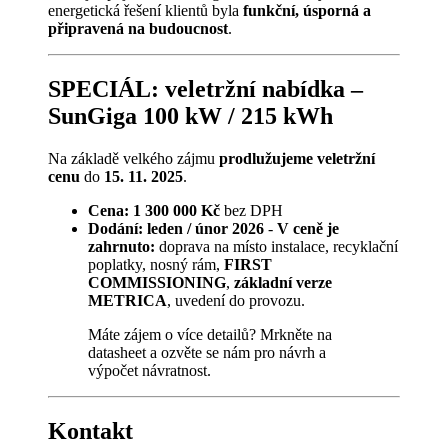
energetická řešení klientů byla
funkční, úsporná a
připravená na budoucnost
.
SPECIÁL: veletržní nabídka –
SunGiga 100 kW / 215 kWh
Na základě velkého zájmu
prodlužujeme veletržní
cenu
do
15. 11. 2025
.
Cena:
1 300 000 Kč
bez DPH
Dodání:
leden / únor 2026
-
V ceně je
zahrnuto:
doprava na místo instalace, recyklační
poplatky, nosný rám,
FIRST
COMMISSIONING
,
základní verze
METRICA
, uvedení do provozu.
Máte zájem o více detailů? Mrkněte na
datasheet a ozvěte se nám pro návrh a
výpočet návratnost.
Kontakt