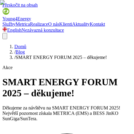
Přeskočit na obsah
Young4Energy
Služby
Metrica
Realizace
O nás
Klienti
Aktuality
Kontakt
English
Nezávazná konzultace
Domů
/
Blog
/
SMART ENERGY FORUM 2025 – děkujeme!
Akce
SMART ENERGY FORUM
2025 – děkujeme!
Děkujeme za návštěvu na SMART ENERGY FORUM 2025!
Největší pozornost získala METRICA (EMS) a BESS JinKO
SunGiga/SunTera.