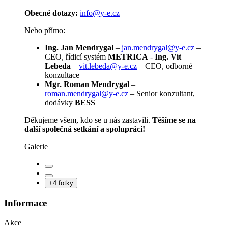
Obecné dotazy:
info@y-e.cz
Nebo přímo:
Ing. Jan Mendrygal
–
jan.mendrygal@y-e.cz
–
CEO, řídicí systém
METRICA
-
Ing. Vít
Lebeda
–
vit.lebeda@y-e.cz
– CEO, odborné
konzultace
Mgr. Roman Mendrygal
–
roman.mendrygal@y-e.cz
– Senior konzultant,
dodávky
BESS
Děkujeme všem, kdo se u nás zastavili.
Těšíme se na
další společná setkání a spolupráci!
Galerie
+4 fotky
Informace
Akce