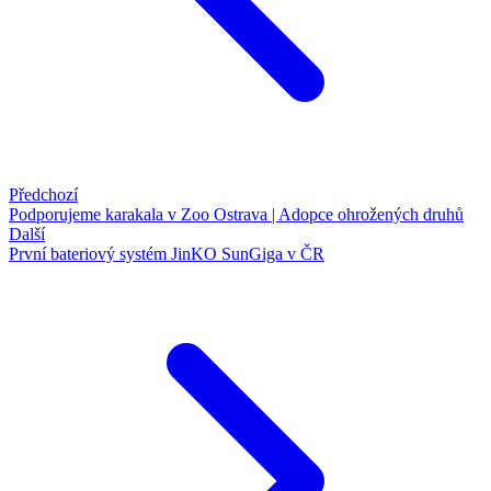
Předchozí
Podporujeme karakala v Zoo Ostrava | Adopce ohrožených druhů
Další
První bateriový systém JinKO SunGiga v ČR