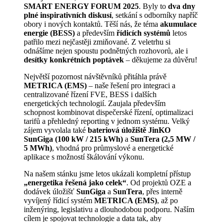
SMART ENERGY FORUM 2025
. Byly to
dva dny
plné inspirativních diskusí
, setkání s odborníky napříč
obory i nových kontaktů. Těší nás, že téma
akumulace
energie (BESS)
a především
řídicích systémů
letos
patřilo mezi nejčastěji zmiňované. Z veletrhu si
odnášíme nejen spoustu podnětných rozhovorů, ale i
desítky konkrétních poptávek
– děkujeme za důvěru!
Největší pozornost návštěvníků přitáhla právě
METRICA (EMS)
– naše řešení pro integraci a
centralizované řízení FVE, BESS i dalších
energetických technologií. Zaujala především
schopnost kombinovat dispečerské řízení, optimalizaci
tarifů a přehledný reporting v jednom systému. Velký
zájem vyvolala také
bateriová úložiště JinKO
SunGiga (100 kW / 215 kWh)
a
SunTera (2,5 MW /
5 MWh)
, vhodná pro průmyslové a energetické
aplikace s možností škálování výkonu.
Na našem stánku jsme letos ukázali kompletní přístup
„energetika řešená jako celek“
. Od projektů OZE a
dodávek úložišť
SunGiga
a
SunTera
, přes interně
vyvíjený řídicí systém
METRICA (EMS)
, až po
inženýring, legislativu a dlouhodobou podporu. Naším
cílem je spojovat technologie a data tak, aby