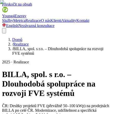
Přeskočit na obsah
Young4Energy
Služby
Metrica
Realizace
O nás
Klienti
Aktuality
Kontakt
English
Nezávazná konzultace
Domů
/
Realizace
/
BILLA, spol. s r.o. – Dlouhodobá spolupráce na rozvoji
FVE systémů
2025 · Realizace
BILLA, spol. s r.o. –
Dlouhodobá spolupráce na
rozvoji FVE systémů
ČR: Desítky projektů FVE (převážně 50–100 kWp) na prodejnách
BILLA po celé ČR. Modernizace, udržitelnost a specifická