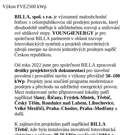
Výkon FVE
2500 kWp
BILLA, spol. s r.o.
je významný maloobchodní
řetězec s celorepublikovou sítí prodejen potravin, který
dlouhodobě směřuje k udržitelnému rozvoji a snižování
své uhlíkové stopy.
YOUNG4ENERGY
je pro
společnost BILLA partnerem v oblasti rozvoje
fotovoltaických systémů a projektů obnovitelných
zdrojů energie na úrovni jednotlivých prodejen napříč
Českou republikou.
Od roku 2022 jsme pro společnost BILLA zpracovali
desítky projektových dokumentací
pro stavební
povolení i provádění stavby s výkony převážně
50–100
kWp
. Projekty jsou součástí programu modernizace
prodejen a přechodu na udržitelný energetický provoz.
Mezi realizované nebo připravované lokality patří
například
Slaný, Říčany, Frýdek-Místek, Třebíč,
Český Těšín, Roudnice nad Labem, Libochovice,
Velké Meziříčí, Praha–Chodov, Praha–Modřany
a
další.
K zajímavým projektům patří například
BILLA
Třebíč
, kde byla instalována inovativní fotovoltaická
elektrárna o výkonu
39,56 kWp
využívající
lehké a