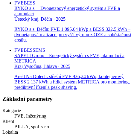
FVE
BESS
RYKO a.s. – Dvouetapový energetický systém s FVE a
akumulací
Ústecký kraj, Děčín · 2025
RYKO a.s. Děčín: FVE 1 095,64 kWp a BESS 322,5 kWh –
dvouetapová realizace pro vyšší výrobu z OZE a soběstačnost
areálu.
FVE
BESS
EMS
SAPELI Group – Energetický systém s FVE, akumulací a
METRICA
Kraj Vysočina, Jihlava · 2025
Areál Na Dolech: střešní FVE 936,24 kWp, kontejnerový
BESS 2 137 kWh a řídicí systém METRICA pro monitoring,
prediktivní řízení a peak-shaving.
Základní parametry
Kategorie
FVE, Inženýring
Klient
BILLA, spol. s r.o.
Lokalita