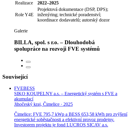
Realizace
2022–2025
Projektová dokumentace (DSP, DPS);
Role Y4E
inženýring; technické poradenství;
koordinace dodavatelů; autorský dozor
Galerie
BILLA, spol. s r.o. – Dlouhodobá
spolupráce na rozvoji FVE systémů
Související
FVE
BESS
SIKO KOUPELNY a.s. – Energetický systém s FVE a
akumulací
Jihočeský kraj, Čimelice · 2025
Čimelice: FVE 795,7 kWp a BESS 653,58 kWh pro zvýšení
energetické soběstačnosti a efektivní provoz prodejny.
Investorem projektu je fond LUCROS SICAV a.s.