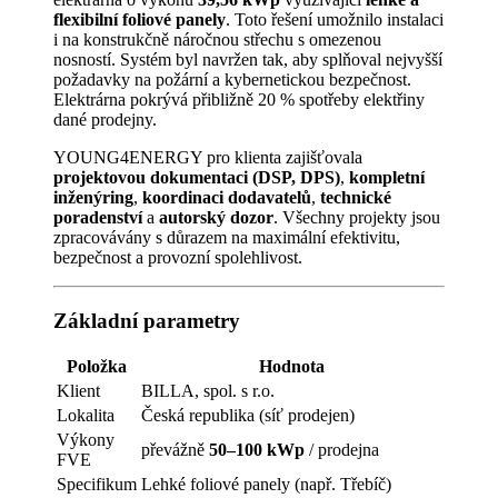
flexibilní foliové panely
. Toto řešení umožnilo instalaci
i na konstrukčně náročnou střechu s omezenou
nosností. Systém byl navržen tak, aby splňoval nejvyšší
požadavky na požární a kybernetickou bezpečnost.
Elektrárna pokrývá přibližně 20 % spotřeby elektřiny
dané prodejny.
YOUNG4ENERGY pro klienta zajišťovala
projektovou dokumentaci (DSP, DPS)
,
kompletní
inženýring
,
koordinaci dodavatelů
,
technické
poradenství
a
autorský dozor
. Všechny projekty jsou
zpracovávány s důrazem na maximální efektivitu,
bezpečnost a provozní spolehlivost.
Základní parametry
Položka
Hodnota
Klient
BILLA, spol. s r.o.
Lokalita
Česká republika (síť prodejen)
Výkony
převážně
50–100 kWp
/ prodejna
FVE
Specifikum
Lehké foliové panely (např. Třebíč)